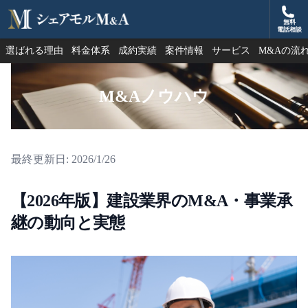
無料
シェアモルM&A
電話相談
選ばれる理由
料金体系
成約実績
案件情報
サービス
M&Aの流
M&Aノウハウ
最終更新日:
2026/1/26
【2026年版】建設業界のM&A・事業承
継の動向と実態