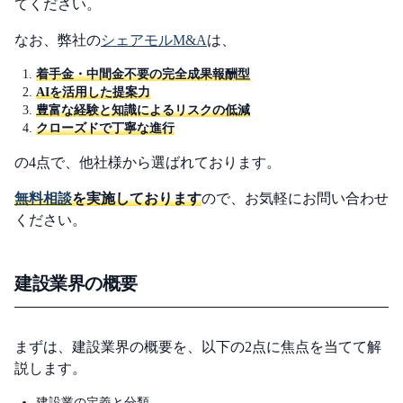
てください。
なお、弊社の
シェアモルM&A
は、
着手金・中間金不要の完全成果報酬型
AIを活用した提案力
豊富な経験と知識によるリスクの低減
クローズドで丁寧な進行
の4点で、他社様から選ばれております。
無料相談
を実施しております
ので、お気軽にお問い合わせ
ください。
建設業界の概要
まずは、建設業界の概要を、以下の2点に焦点を当てて解
説します。
建設業の定義と分類