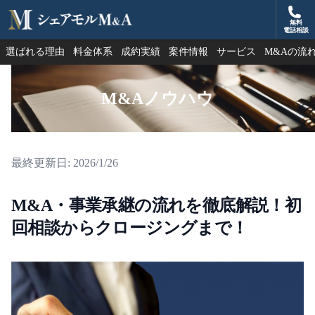
無料
シェアモルM&A
電話相談
選ばれる理由
料金体系
成約実績
案件情報
サービス
M&Aの流
M&Aノウハウ
最終更新日:
2026/1/26
M&A・事業承継の流れを徹底解説！初
回相談からクロージングまで！