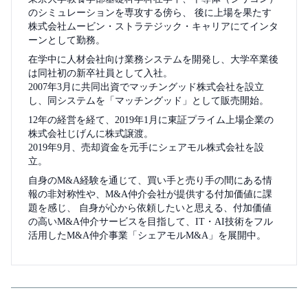
のシミュレーションを専攻する傍ら、 後に上場を果たす
株式会社ムービン・ストラテジック・キャリアにてインタ
ーンとして勤務。
在学中に人材会社向け業務システムを開発し、大学卒業後
は同社初の新卒社員として入社。
2007年3月に共同出資でマッチングッド株式会社を設立
し、同システムを「マッチングッド」として販売開始。
12年の経営を経て、2019年1月に東証プライム上場企業の
株式会社じげんに株式譲渡。
2019年9月、売却資金を元手にシェアモル株式会社を設
立。
自身のM&A経験を通じて、買い手と売り手の間にある情
報の非対称性や、M&A仲介会社が提供する付加価値に課
題を感じ、 自身が心から依頼したいと思える、付加価値
の高いM&A仲介サービスを目指して、IT・AI技術をフル
活用したM&A仲介事業「シェアモルM&A」を展開中。