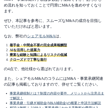
め流れを知っておくことで円滑にM&Aを進めやすくなり
ます。
ぜひ、本記事を参考に、スムーズなM&Aの成功を目指し
ていただければと思います。
なお、弊社の
シェアモルM&A
は、
着手金・中間金不要の完全成果報酬型
AIを活用した提案力
豊富な経験と知識によるリスクの低減
クローズドで丁寧な進行
の4点で、他社様から選ばれております。
また、シェアモルM&AのコラムにはM&A・事業承継関連
の記事も掲載しておりますので、併せてご覧ください。
事業承継税制とは？制度の内容や要件、メリットから注意点ま
で解説！
事業承継・引継ぎ補助金(M&A補助金)の概要と申請方法解説
相談は無料！？M&A・事業承継にかかる手数料や費用は？