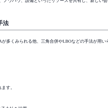
材、ノウハウ、設備といったリソースを共有し、新しい会
手法
Aが多くみられる他、三角合併やLBOなどの手法が用い
。
れます。