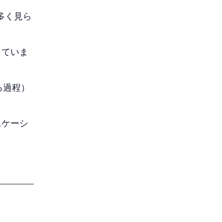
多く見ら
きていま
る過程）
ニケーシ