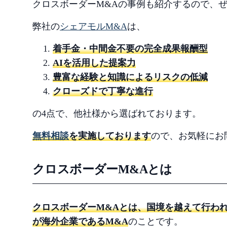
クロスボーダーM&Aの事例も紹介するので、
弊社の
シェアモルM&A
は、
着手金・中間金不要の完全成果報酬型
AIを活用した提案力
豊富な経験と知識によるリスクの低減
クローズドで丁寧な進行
の4点で、他社様から選ばれております。
無料相談
を実施しております
ので、お気軽にお
クロスボーダーM&Aとは
クロスボーダーM&Aとは、国境を越えて行わ
が海外企業であるM&A
のことです。